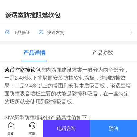
谈话室防撞阻燃软包
正品保证
快速发货
产品详情
产品参数
谈话室防撞软包
室内墙面建设方案一般分为两个部分，
一是2.4米以下的墙面安装防撞软包墙板，达到防撞效
果；二是2.4米以上的墙面则安装木质吸音板，谈话室墙
面防撞吸音墙板主要的功能是防撞和吸音，在一些特定
的场所就会使用到防撞吸音板。
SIW新型防撞墙软包产品属性值如下：
规格：1.2*2.4米
电话咨询
预约
厚度：17/25/30mm（定制）
首页
客服